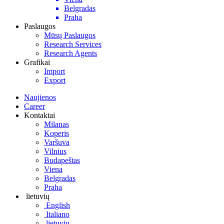
Belgradas
Praha
Paslaugos
Mūsų Paslaugos
Research Services
Research Agents
Grafikai
Import
Export
Naujienos
Career
Kontaktai
Milanas
Koperis
Varšuva
Vilnius
Budapeštas
Viena
Belgradas
Praha
lietuvių
English
Italiano
lietuvių