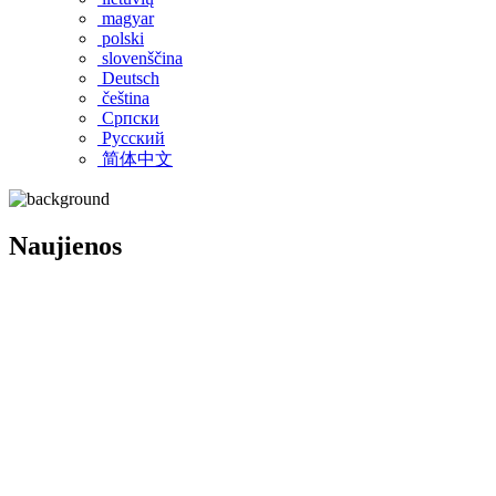
magyar
polski
slovenščina
Deutsch
čeština
Српски
Pусский
简体中文
Naujienos