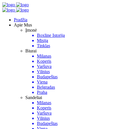
Pradžia
Apie Mus
Įmonė
Boxline Istorija
Misija
Tinklas
Biurai
Milanas
Koperis
Varšuva
Vilnius
Budapeštas
Viena
Belgradas
Praha
Sandeliai
Milanas
Koperis
Varšuva
Vilnius
Budapeštas
Viena