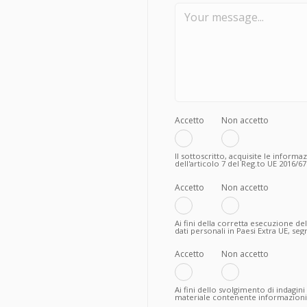
Accetto
Non accetto
Il sottoscritto, acquisite le informa
dell'articolo 7 del Reg.to UE 2016/679
policy relativamente al trattamento 
all’instaurazione di un valido rappo
Accetto
Non accetto
Ai fini della corretta esecuzione de
dati personali in Paesi Extra UE, s
seguito al corretto adempimento deg
pertanto il mancato conferimento 
ulteriori operazioni, il sottoscritto:
Accetto
Non accetto
Ai fini dello svolgimento di indagini
materiale contenente informazioni c
acquisiti o di nuova proposta, in q