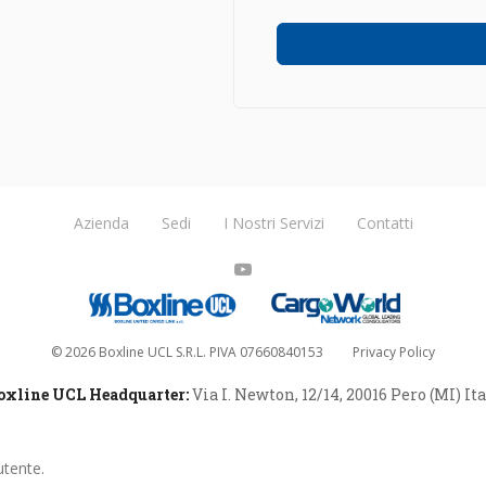
e con qualsiasi mezzo effettuate (es.
network, sms, whastapp ecc.), il sot
Azienda
Sedi
I Nostri Servizi
Contatti
©
2026
Boxline UCL S.R.L. PIVA 07660840153
Privacy Policy
oxline UCL Headquarter:
Via I. Newton, 12/14, 20016 Pero (MI) It
utente.