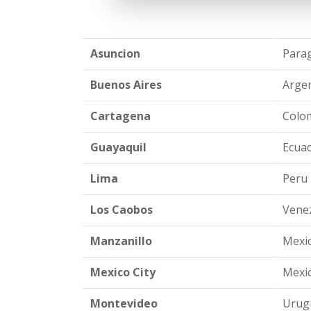
Asuncion
Parag
Buenos Aires
Argen
Cartagena
Colom
Guayaquil
Ecuad
Lima
Peru 
Los Caobos
Venez
Manzanillo
Mexic
Mexico City
Mexic
Montevideo
Urugu