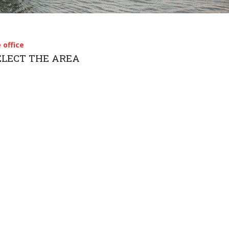
简体中文
 office
SELECT THE AREA