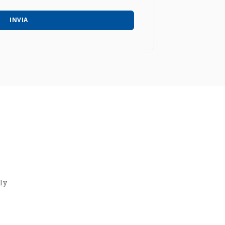
 tramite mail, fax, telefono, posta, social
toscritto:
INVIA
aly