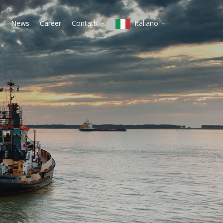
News
Career
Contatti
Italiano
Milano
English
Koper/Sezana
Italiano
Varsavia
lietuvių
Vilnius
magyar
Budapest
polski
Vienna
Belgrado
slovenščina
Praga
Deutsch
čeština
Српски
Pусский