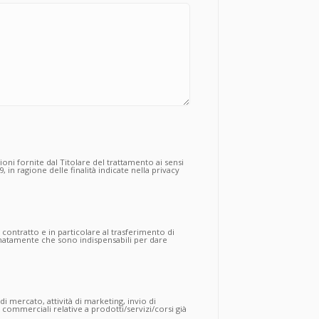
zioni fornite dal Titolare del trattamento ai sensi
, in ragione delle finalità indicate nella privacy
dei propri dati personali, funzionali
rto contrattuale:
l contratto e in particolare al trasferimento di
egnatamente che sono indispensabili per dare
li obblighi contrattuali da parte della Società,
non consente di procedere alle successive ed
 di mercato, attività di marketing, invio di
ommerciali relative a prodotti/servizi/corsi già
ualsiasi modo (anche con modalità automatizzate)