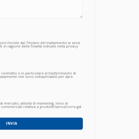
zioni fornite dal Titolare del trattamento ai sensi
, in ragione delle finalità indicate nella privacy
dei propri dati personali, funzionali
rto contrattuale:
l contratto e in particolare al trasferimento di
egnatamente che sono indispensabili per dare
li obblighi contrattuali da parte della Società,
non consente di procedere alle successive ed
 di mercato, attività di marketing, invio di
ommerciali relative a prodotti/servizi/corsi già
ualsiasi modo (anche con modalità automatizzate)
 tramite mail, fax, telefono, posta, social
toscritto:
INVIA