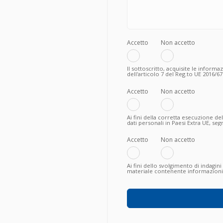
Accetto
Non accetto
Il sottoscritto, acquisite le informa
dell'articolo 7 del Reg.to UE 2016/679
policy relativamente al trattamento 
all’instaurazione di un valido rappo
Accetto
Non accetto
Ai fini della corretta esecuzione de
dati personali in Paesi Extra UE, s
seguito al corretto adempimento deg
pertanto il mancato conferimento 
ulteriori operazioni, il sottoscritto:
Accetto
Non accetto
Ai fini dello svolgimento di indagini
materiale contenente informazioni c
acquisiti o di nuova proposta, in q
e con qualsiasi mezzo effettuate (es.
network, sms, whastapp ecc.), il sot