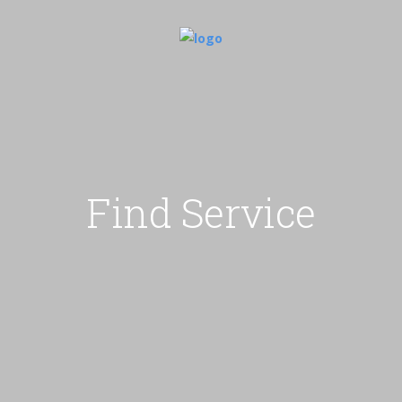
ana
ana
Find Service