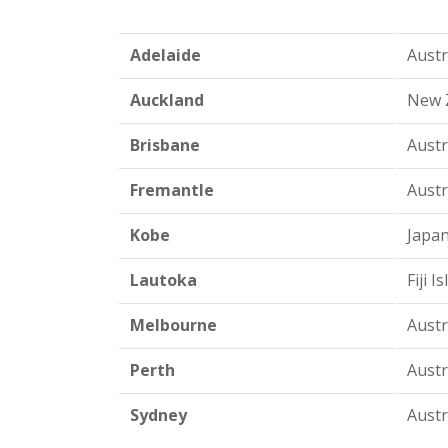
Adelaide
Austr
Auckland
New Z
Brisbane
Austr
Fremantle
Austr
Kobe
Japan
Lautoka
Fiji I
Melbourne
Austr
Perth
Austr
Sydney
Austr