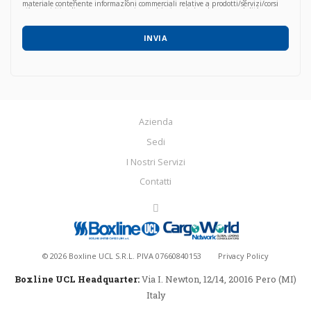
materiale contenente informazioni commerciali relative a prodotti/servizi/corsi
già acquisiti o di nuova proposta, in qualsiasi modo (anche con modalità
automatizzate) e con qualsiasi mezzo effettuate (es. tramite mail, fax, telefono,
posta, social network, sms, whastapp ecc.), il sottoscritto:
INVIA
Azienda
Sedi
I Nostri Servizi
Contatti
©
2026
Boxline UCL S.R.L. PIVA 07660840153
Privacy Policy
Boxline UCL Headquarter:
Via I. Newton, 12/14, 20016 Pero (MI)
Italy