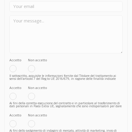
Accetto
Non accetto
Il sottoscritto, acquisite le informazioni fornite dal Titolare del trattamento ai
sensi dell'articolo 7 del Reg.to UE 2016/679, in ragione delle finalità indicate
nella privacy policy relativamente al trattamento dei propri dati personali,
funzionali all’instaurazione di un valido rapporto contrattuale:
Accetto
Non accetto
Ai fini della corretta esecuzione del contratto e in particolare al trasferimento di
dati personali in Paesi Extra UE, segnatamente che sono indispensabili per dare
seguito al corretto adempimento degli obblighi contrattuali da parte della
Società, pertanto il mancato conferimento non consente di procedere alle
successive ed ulteriori operazioni, il sottoscritto:
Accetto
Non accetto
Ai fini dello svolgimento di indagini di mercato, attività di marketing, invio di