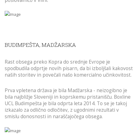
poslovalnico v Vilni.
BUDIMPEŠTA, MADŽARSKA
Rast obsega preko Kopra do srednje Evrope je
spodbudila odprtje novih pisarn, da bi izboljšali kakovost
naših storitev in povečali našo komercialno učinkovitost.
Prva vpletena država je bila Madžarska - neizogibno je
bila najbližje Sloveniji in koprskemu pristanišču. Boxline
UCL Budimpešta je bila odprta leta 2014. To se je takoj
izkazalo za odlično odločitev, z ugodnimi rezultati v
smislu donosnosti in naraščajočega obsega.