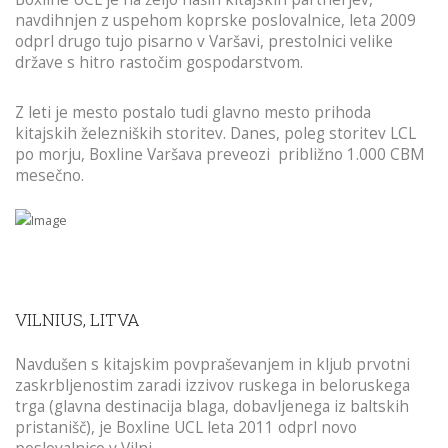
navdihnjen z uspehom koprske poslovalnice, leta 2009
odprl drugo tujo pisarno v Varšavi, prestolnici velike
države s hitro rastočim gospodarstvom.
Z leti je mesto postalo tudi glavno mesto prihoda
kitajskih železniških storitev. Danes, poleg storitev LCL
po morju, Boxline Varšava preveozi približno 1.000 CBM
mesečno.
VILNIUS, LITVA
Navdušen s kitajskim povpraševanjem in kljub prvotni
zaskrbljenostim zaradi izzivov ruskega in beloruskega
trga (glavna destinacija blaga, dobavljenega iz baltskih
pristanišč), je Boxline UCL leta 2011 odprl novo