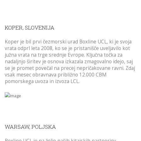
KOPER, SLOVENIJA
Koper je bil prvi čezmorski urad Boxline UCL, ki je svoja
vrata odprl leta 2008, ko se je pristanišče uveljavilo kot
južna vrata na trge srednje Evrope. Ključna točka za
nadaljnjo širitev je osnova izkazala zmagovalno idejo, saj
se je promet povečal na precej nepričakovane ravni. Zdaj
vsak mesec obravnava približno 12.000 CBM
pomorskega uvoza in izvoza LCL.
WARSAW, POLJSKA
Boxline UCL je na željo naših kitajskih partnerjev,