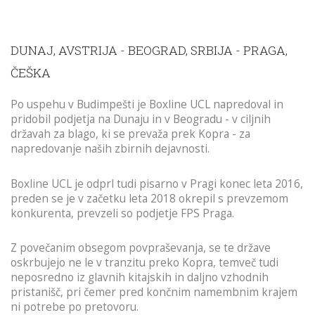
DUNAJ, AVSTRIJA - BEOGRAD, SRBIJA - PRAGA,
ČEŠKA
Po uspehu v Budimpešti je Boxline UCL napredoval in
pridobil podjetja na Dunaju in v Beogradu - v ciljnih
državah za blago, ki se prevaža prek Kopra - za
napredovanje naših zbirnih dejavnosti.
Boxline UCL je odprl tudi pisarno v Pragi konec leta 2016,
preden se je v začetku leta 2018 okrepil s prevzemom
konkurenta, prevzeli so podjetje FPS Praga.
Z povečanim obsegom povpraševanja, se te države
oskrbujejo ne le v tranzitu preko Kopra, temveč tudi
neposredno iz glavnih kitajskih in daljno vzhodnih
pristanišč, pri čemer pred končnim namembnim krajem
ni potrebe po pretovoru.