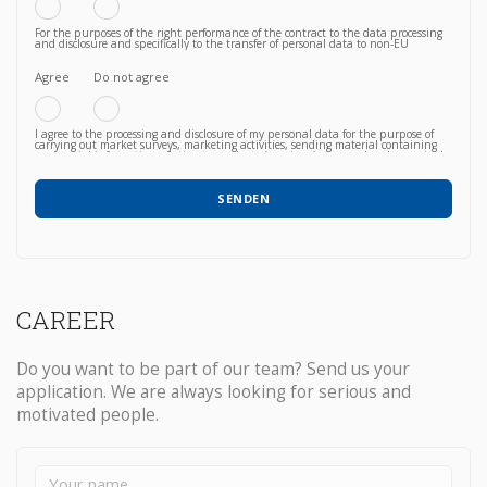
For the purposes of the right performance of the contract to the data processing
and disclosure and specifically to the transfer of personal data to non-EU
countries knowing, in particular, that such transfer is essential to follow up on
the correct fulfillment of the contractual obligations by the Vendor and that,
consequently, failure to agree does not allow to proceed to subsequent and
Agree
Do not agree
further operations.
I agree to the processing and disclosure of my personal data for the purpose of
carrying out market surveys, marketing activities, sending material containing
commercial information relating to products / services / courses already acquired
or newly proposed, in any way (also with automated methods) and carried out
by any means (e.g. by email, fax, telephone, post, social network, sms,
whatsapp, etc).
SENDEN
CAREER
Do you want to be part of our team? Send us your
application. We are always looking for serious and
motivated people.