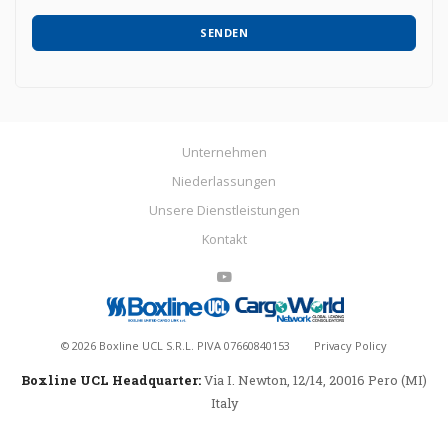
or newly proposed, in any way (also with automated methods) and carried out
by any means (e.g. by email, fax, telephone, post, social network, sms,
whatsapp, etc).
SENDEN
Unternehmen
Niederlassungen
Unsere Dienstleistungen
Kontakt
©
2026
Boxline UCL S.R.L. PIVA 07660840153
Privacy Policy
Boxline UCL Headquarter:
Via I. Newton, 12/14, 20016 Pero (MI)
Italy