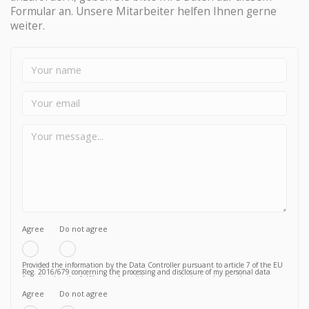
Formular an. Unsere Mitarbeiter helfen Ihnen gerne
weiter.
Agree
Do not agree
Provided the information by the Data Controller pursuant to article 7 of the EU
Reg. 2016/679 concerning the processing and disclosure of my personal data
functional to the fulfilment of a valid contractual relationship for the purposes
which to the Privacy Policy.
Agree
Do not agree