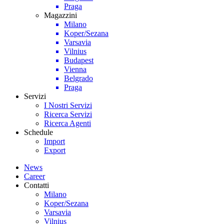
Praga
Magazzini
Milano
Koper/Sezana
Varsavia
Vilnius
Budapest
Vienna
Belgrado
Praga
Servizi
I Nostri Servizi
Ricerca Servizi
Ricerca Agenti
Schedule
Import
Export
News
Career
Contatti
Milano
Koper/Sezana
Varsavia
Vilnius