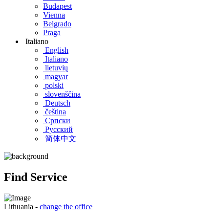
Budapest
Vienna
Belgrado
Praga
Italiano
English
Italiano
lietuvių
magyar
polski
slovenščina
Deutsch
čeština
Српски
Pусский
简体中文
Find Service
Lithuania -
change the office