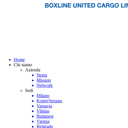
Home
Chi siamo
Azienda
Storia
Mission
Network
Sedi
Milano
Koper/Sezana
Varsavia
Vilnius
Budapest
Vienna
Belgrado