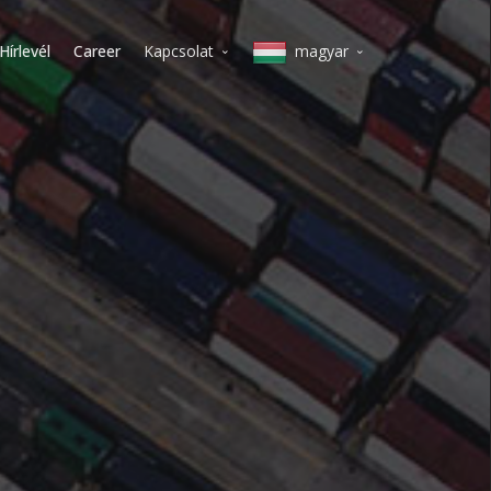
Hírlevél
Career
Kapcsolat
magyar
Milánó
English
Koper
Italiano
Varsó
lietuvių
Vilnius
magyar
Budapest
polski
Bécs
Belgrád
slovenščina
Prága
Deutsch
čeština
Српски
Pусский