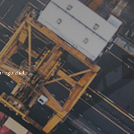
HATÁROKON ÁTÍ
GYŰJTŐSZOLGÁL
Megbízható,pontos,precíz:bárhová szeretne szállítani,a B
partnere.
FEDEZZE FEL SZOLGÁLTATÁSAINKAT