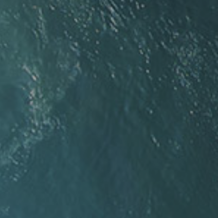
tás
oxline az Ön megbízható