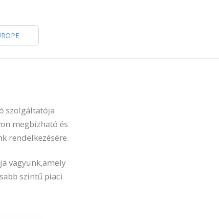
UROPE
ó szolgáltatója
gyon megbízható és
nk rendelkezésére.
gja vagyunk,amely
sabb szintű piaci