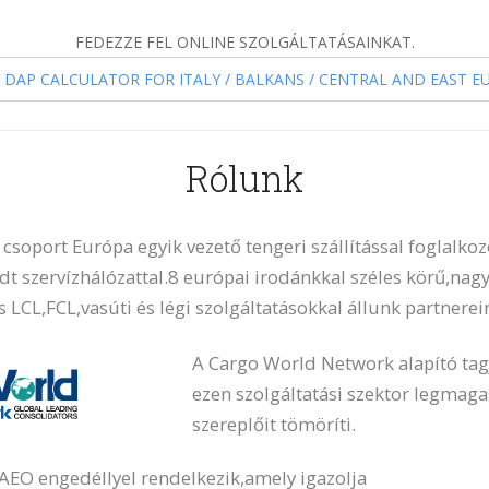
FEDEZZE FEL ONLINE SZOLGÁLTATÁSAINKAT.
/ DAP CALCULATOR FOR ITALY / BALKANS / CENTRAL AND EAST E
Rólunk
csoport Európa egyik vezető tengeri szállítással foglalkoz
jedt szervízhálózattal.8 európai irodánkkal széles körű,na
 LCL,FCL,vasúti és légi szolgáltatásokkal állunk partnerei
A Cargo World Network alapító ta
ezen szolgáltatási szektor legmaga
szereplőit tömöríti.
AEO engedéllyel rendelkezik,amely igazolja